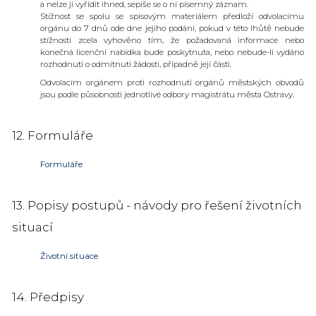
a nelze ji vyřídit ihned, sepíše se o ní písemný záznam.
Stížnost se spolu se spisovým materiálem předloží odvolacímu
orgánu do 7 dnů ode dne jejího podání, pokud v této lhůtě nebude
stížnosti zcela vyhověno tím, že požadovaná informace nebo
konečná licenční nabídka bude poskytnuta, nebo nebude-li vydáno
rozhodnutí o odmítnutí žádosti, případně její části.
Odvolacím orgánem proti rozhodnutí orgánů městských obvodů
jsou podle působnosti jednotlivé odbory magistrátu města Ostravy.
12. Formuláře
Formuláře
13. Popisy postupů - návody pro řešení životních
situací
Životní situace
14. Předpisy