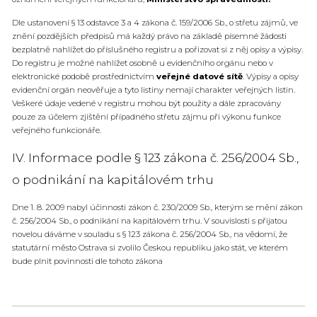
Dle ustanovení § 13 odstavce 3 a 4 zákona č. 159/2006 Sb., o střetu zájmů, ve
znění pozdějších předpisů má každý právo na základě písemné žádosti
bezplatně nahlížet do příslušného registru a pořizovat si z něj opisy a výpisy.
Do registru je možné nahlížet osobně u evidenčního orgánu nebo v
elektronické podobě prostřednictvím
veřejné datové sítě
. Výpisy a opisy
evidenční orgán neověřuje a tyto listiny nemají charakter veřejných listin.
Veškeré údaje vedené v registru mohou být použity a dále zpracovány
pouze za účelem zjištění případného střetu zájmu při výkonu funkce
veřejného funkcionáře.
IV. Informace podle § 123 zákona č. 256/2004 Sb.,
o podnikání na kapitálovém trhu
Dne 1. 8. 2009 nabyl účinnosti zákon č. 230/2009 Sb., kterým se mění zákon
č. 256/2004 Sb., o podnikání na kapitálovém trhu. V souvislosti s přijatou
novelou dáváme v souladu s § 123 zákona č. 256/2004 Sb., na vědomí, že
statutární město Ostrava si zvolilo Českou republiku jako stát, ve kterém
bude plnit povinnosti dle tohoto zákona