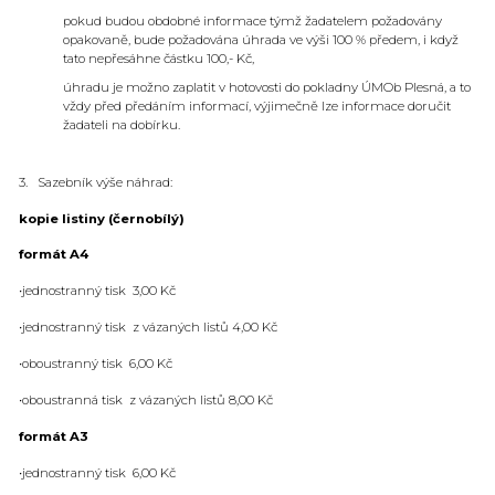
pokud budou obdobné informace týmž žadatelem požadovány
opakovaně, bude požadována úhrada ve výši 100 % předem, i když
tato nepřesáhne částku 100,- Kč,
úhradu je možno zaplatit v hotovosti do pokladny ÚMOb Plesná, a to
vždy před předáním informací, výjimečně lze informace doručit
žadateli na dobírku.
3. Sazebník výše náhrad:
kopie listiny (černobílý)
formát A4
•jednostranný tisk 3,00 Kč
•jednostranný tisk z vázaných listů 4,00 Kč
•oboustranný tisk 6,00 Kč
•oboustranná tisk z vázaných listů 8,00 Kč
formát A3
•jednostranný tisk 6,00 Kč