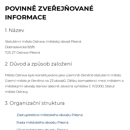
POVINNĚ ZVEŘEJŇOVANÉ
INFORMACE
1. Název
Statutární město Ostrava, městský obvod Plesná
Dobroslavická 83/8
725 27 Ostrava-Plesná
2. Důvod a způsob založení
Město Ostrava bylo konstituováno jako územně členěné statutární město.
Území města je členěno na 23 obvodů. Dělbu kompetencí mezi městem a
městskými obvody stanoví obecně závazná vyhláška č. 11/2000, Statut
města Ostravy.
3. Organizační struktura
Zastupitelstvo městského obvodu Plesná
Rada městského obvodu Plesná