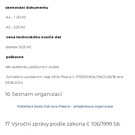
skenování dokumentu
•A4 - 1 ,00 Kč
•A3 - 2,00 Kč
cena technického nosiče dat
•disketa 15,00 Kč
poštovné
•dle sazebníku poštovních služeb
Schváleno usnesením rady MOb Plesná č. 0755/RMOb-Ple/2226/36 dne
03.06.2024.
16. Seznam organizací
Mateřská škola Ostrava-Plesná – příspěvková organizace
17. Výroční zprávy podle zákona č. 106/1999 Sb.