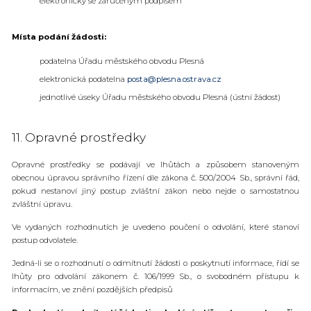
elektronicky se zaručeným podpisem
Místa podání žádosti:
podatelna Úřadu městského obvodu Plesná
elektronická podatelna
posta@plesna.ostrava.cz
jednotlivé úseky Úřadu městského obvodu Plesná (ústní žádost)
11. Opravné prostředky
Opravné prostředky se podávají ve lhůtách a způsobem stanoveným
obecnou úpravou správního řízení dle zákona č. 500/2004 Sb., správní řád,
pokud nestanoví jiný postup zvláštní zákon nebo nejde o samostatnou
zvláštní úpravu.
Ve vydaných rozhodnutích je uvedeno poučení o odvolání, které stanoví
postup odvolatele.
Jedná-li se o rozhodnutí o odmítnutí žádosti o poskytnutí informace, řídí se
lhůty pro odvolání zákonem č. 106/1999 Sb., o svobodném přístupu k
informacím, ve znění pozdějších předpisů