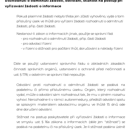
Rozhodnutí o odmítnutí žádosti, odvolání, stížnost na postup při
vyřizování žádosti o informace
Pokud písemné žádosti nebylo třeba jen zčásti vyhověno, vydá o tom
příslušný úsek ve lhůtě pro vyřízení žádosti rozhodnutí o odmítnutí
žádosti, příp. části žádosti.
Nestanoví-li zákon o informacích jinak, použije se správní řád:
- pro rozhodnutí o odmítnutí žádosti, příp. části žádosti
- pro odvolací řízení
- v řízení o stížnosti pro počítání lhůt, doručování a náklady řízení
Dále se použijí ustanovení správního řádu o základních zásadách
činnosti správních orgánů, ustanovení o ochraně před nečinností a
ust. § 178; v ostatním se správní řád nepoužije.
Odvolání proti rozhodnutí o odmítnutí žádosti se podává na
podatelnu či přímo příslušnému úseku. Orgán, který rozhodnutí
vydal, může o odvolání sám rozhodnout tak, že mu v plném rozsahu
vyhoví. Nerozhodne-li v rámci autoremedury, předloží odvolání spolu
se spisovým materiálem odvolacímu orgánu ve lhůtě 15 dnů ode
dne doručení odvolání.
Stížnost na postup poskytovatele při vyřizování žádosti o informace
ve smyslu ust. § 16a zákona o informacích (dále jen "stížnost") se
podává na podatelnu či na příslušný úsek. Je-li stížnost podána ústně