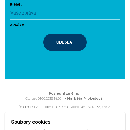
E-MAIL
ZPRÁVA
ODESLAT
Poslední změna:
Čtvrtek 01.03.2018 14:36
- Markéta Prokešová
Úřad městského obvodu Plesná, Dobroslavická ul. 83, 725 27
Ostrava
Všechna práva vyhrazena - použití obsahu nebo jeho částí je
Soubory cookies
možné pouze se souhlasem Úřadu městského obvodu Plesná.