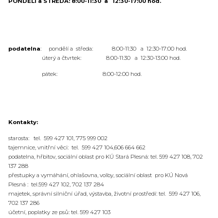
PONDĚLÍ a STŘEDA: 8:00-11:30 a 12:30-17:00 hod.
podatelna
: pondělí a středa: 8:00-11:30 a 12:30-17:00 hod.
úterý a čtvrtek: 8:00-11:30 a 12:30-13:00 hod.
pátek: 8:00-12:00 hod.
Kontakty:
starosta: tel. 599 427 101, 775 999 002
tajemnice, vnitřní věci: tel. 599 427 104,606 664 662
podatelna, hřbitov, sociální oblast pro KÚ Stará Plesná: tel. 599 427 108, 702
137 288
přestupky a vymáhání, ohlašovna, volby, sociální oblast pro KÚ Nová
Plesná : tel.599 427 102, 702 137 284
majetek, správní silniční úřad, výstavba, životní prostředí: tel. 599 427 106,
702 137 286
účetní, poplatky ze psů: tel. 599 427 103