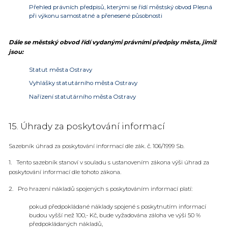
Přehled právních předpisů, kterými se řídí městský obvod Plesná
při výkonu samostatné a přenesené působnosti
Dále se městský obvod řídí vydanými právními předpisy města, jimiž
jsou:
Statut města Ostravy
Vyhlášky statutárního města Ostravy
Nařízení statutárního města Ostravy
15. Úhrady za poskytování informací
Sazebník úhrad za poskytování informací dle zák. č. 106/1999 Sb.
1. Tento sazebník stanoví v souladu s ustanovením zákona výši úhrad za
poskytování informací dle tohoto zákona.
2. Pro hrazení nákladů spojených s poskytováním informací platí:
pokud předpokládané náklady spojené s poskytnutím informací
budou vyšší než 100,- Kč, bude vyžadována záloha ve výši 50 %
předpokládaných nákladů,