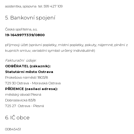
asistentka, spisovna tel. 599 427 109
5. Bankovní spojení
Česká spořitelna, a.s.
19-1649977339/0800
příjmový účet (správní poplatky, místní poplatky, pokuty, nájemné, plnění z
kupních smluv, variabilní symbol určený individuálně)
Fakturační údaje:
ODBĚRATEL (zákazník):
Statutární město Ostrava
Prokešovo náměstí 1803/8
729 30 Ostrava - Moravská Ostrava
PŘÍJEMCE (zasílací adresa):
městský obvod Plesná
Dobroslavická 83/8
725 27 Ostrava - Plesná
6. IČ obce
00845451