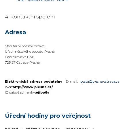
Úřad městského obvodu Plesná
4. Kontaktní spojení
Adresa
Statutární město Ostrava
Úřad městského obvodu Plesná
Dobroslavická 83/8
725 27 Ostrava-Plesná
Elektronická adresa podatelny
E- mail:
posta@plesna.ostrava.cz
Web:
http://www.plesna.cz/
ID datové schránky
:
ejibp8y
Úřední hodiny pro veřejnost