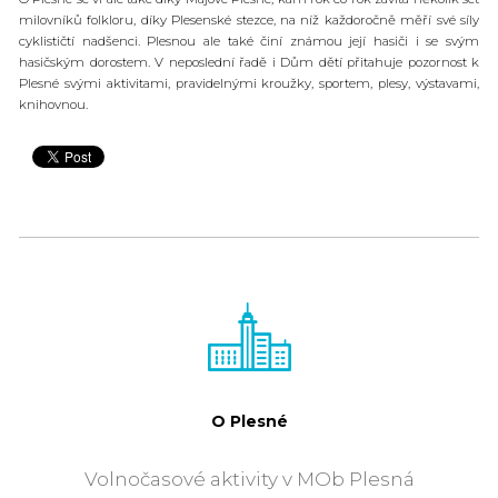
milovníků folkloru, díky Plesenské stezce, na níž každoročně měří své síly
cyklističtí nadšenci. Plesnou ale také činí známou její hasiči i se svým
hasičským dorostem. V neposlední řadě i Dům dětí přitahuje pozornost k
Plesné svými aktivitami, pravidelnými kroužky, sportem, plesy, výstavami,
knihovnou.
O Plesné
Volnočasové aktivity v MOb Plesná