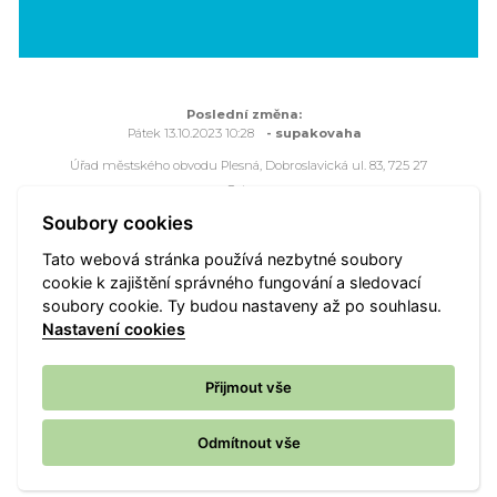
Poslední změna:
Pátek 13.10.2023 10:28
- supakovaha
Úřad městského obvodu Plesná, Dobroslavická ul. 83, 725 27
Ostrava
Všechna práva vyhrazena - použití obsahu nebo jeho částí je
Soubory cookies
možné pouze se souhlasem Úřadu městského obvodu Plesná.
Tato webová stránka používá nezbytné soubory
Webové stránky jsou ve správě společnosti
OVANET a.s.
cookie k zajištění správného fungování a sledovací
soubory cookie. Ty budou nastaveny až po souhlasu.
Mapa portálu
Přístupnost
Vyhledat
Nastavení cookies
Nastavení cookies
Přijmout vše
Odmítnout vše