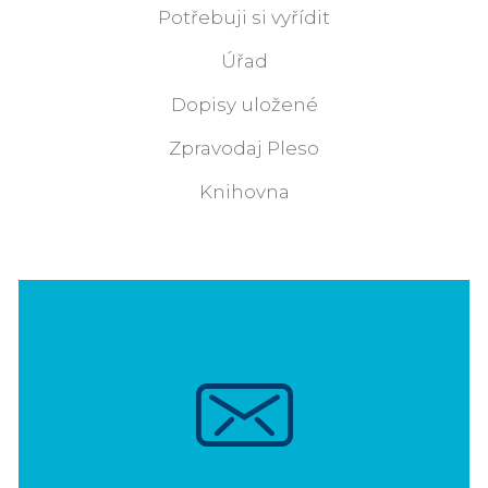
Potřebuji si vyřídit
Úřad
Dopisy uložené
Zpravodaj Pleso
Knihovna