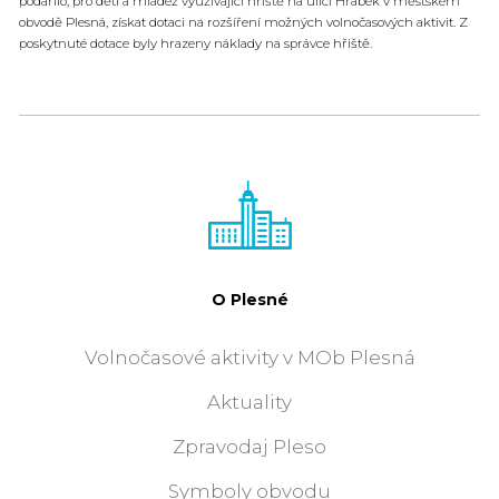
podařilo, pro děti a mládež využívající hřiště na ulici Hrabek v městském
obvodě Plesná, získat dotaci na rozšíření možných volnočasových aktivit. Z
poskytnuté dotace byly hrazeny náklady na správce hřiště.
O Plesné
Volnočasové aktivity v MOb Plesná
Aktuality
Zpravodaj Pleso
Symboly obvodu