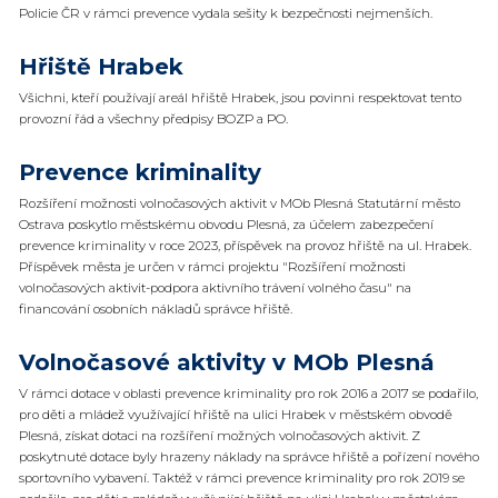
Policie ČR v rámci prevence vydala sešity k bezpečnosti nejmenších.
Hřiště Hrabek
Všichni, kteří používají areál hřiště Hrabek, jsou povinni respektovat tento
provozní řád a všechny předpisy BOZP a PO.
Prevence kriminality
Rozšíření možnosti volnočasových aktivit v MOb Plesná Statutární město
Ostrava poskytlo městskému obvodu Plesná, za účelem zabezpečení
prevence kriminality v roce 2023, příspěvek na provoz hřiště na ul. Hrabek.
Příspěvek města je určen v rámci projektu "Rozšíření možnosti
volnočasových aktivit-podpora aktivního trávení volného času" na
financování osobních nákladů správce hřiště.
Volnočasové aktivity v MOb Plesná
V rámci dotace v oblasti prevence kriminality pro rok 2016 a 2017 se podařilo,
pro děti a mládež využívající hřiště na ulici Hrabek v městském obvodě
Plesná, získat dotaci na rozšíření možných volnočasových aktivit. Z
poskytnuté dotace byly hrazeny náklady na správce hřiště a pořízení nového
sportovního vybavení. Taktéž v rámci prevence kriminality pro rok 2019 se