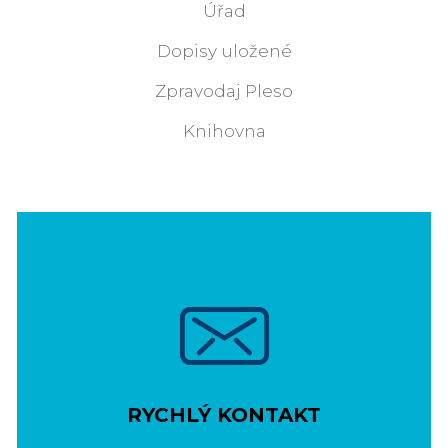
Úřad
Dopisy uložené
Zpravodaj Pleso
Knihovna
RYCHLÝ KONTAKT