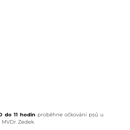
10 do 11 hodin
proběhne očkování psů u
n MVDr. Zedek.