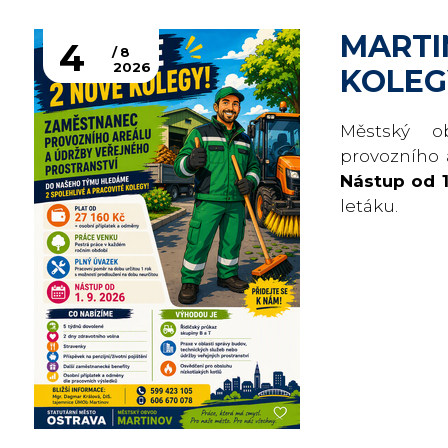
MARTI
4
8
2026
KOLEG
Městský o
provozního 
Nástup od 1
letáku.