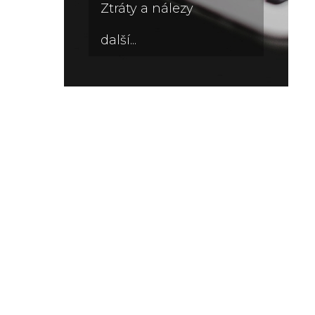
Ztráty a nálezy
další...